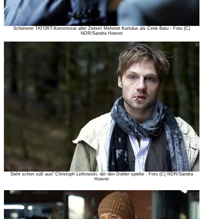
Schönster TATORT-Kommissar aller Zeiten! Mehmet Kurtulus als Cenk Batu - Foto (C)
NDR/Sandra Hoever
Sieht schon süß aus! Christoph Letkowski, der den Dobler spielte - Foto (C) NDR/Sandra
Hoever