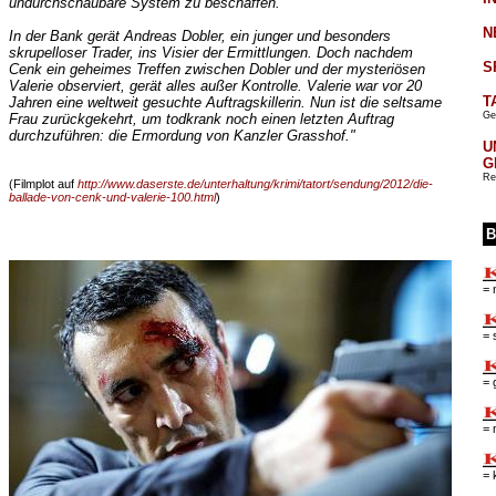
undurchschaubare System zu beschaffen.
N
In der Bank gerät Andreas Dobler, ein junger und besonders
skrupelloser Trader, ins Visier der Ermittlungen. Doch nachdem
S
Cenk ein geheimes Treffen zwischen Dobler und der mysteriösen
Valerie observiert, gerät alles außer Kontrolle. Valerie war vor 20
T
Jahren eine weltweit gesuchte Auftragskillerin. Nun ist die seltsame
Ge
Frau zurückgekehrt, um todkrank noch einen letzten Auftrag
durchzuführen: die Ermordung von Kanzler Grasshof."
U
G
Re
(Filmplot auf
http://www.daserste.de/unterhaltung/krimi/tatort/sendung/2012/die-
ballade-von-cenk-und-valerie-100.html
)
B
= 
= 
= 
= 
= 