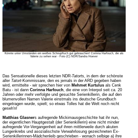
Könnte unter Umständen ein weißes Schnupftuch gut gebrauchen! Corinna Harfouch, die als
Valerie zu sehen war - Foto (C) NDR/Sandra Hoever
Das Sensationelle dieses letzten NDR-
Tatort
s, in dem der schönste
aller
Tatort
-Kommissare, den es jemals in der ARD gegeben haben
wird, ermittelte - wir sprechen hier von
Mehmet Kurtulus
als Cenk
Batu - ist dann
Corinna Harfouch
, die eine von Interpol seit ca. 20
Jahren oder mehr verfolgte und gesuchte Serienkillerin, die auf den
blumenvollen Namen Valerie einstmals ins deutsche Grundbuch
eingetragen wurde, spielt; so etwas Tolles hat die Welt noch nicht
geseh'n!
Matthias Glasner
s aufregende Mickimausgeschichte hat ihr nun,
der eigentlichen Hauptgestalt (der Serienkillerin) eine nicht minder
aufregende Vor-Vergangenheit auf ihren mittlerweile durch akuten
Lungenkrebs und asozialischste Verwahrlosung gezeichneten Ex-
Serienkillerinnen-Mädchenleib geschrieben - wonach selbige a) ihre