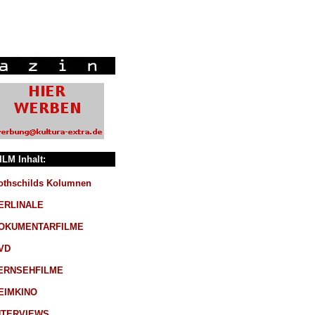
ILM Inhalt:
othschilds Kolumnen
ERLINALE
OKUMENTARFILME
VD
ERNSEHFILME
EIMKINO
NTERVIEWS