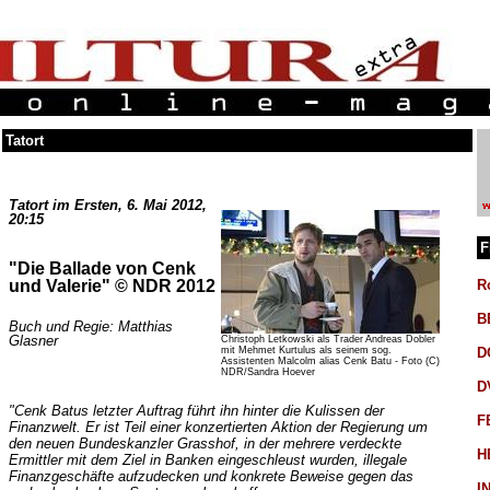
Tatort
Tatort im Ersten, 6. Mai 2012,
20:15
F
"Die Ballade von Cenk
R
und Valerie" © NDR 2012
B
Buch und Regie: Matthias
Glasner
Christoph Letkowski als Trader Andreas Dobler
mit Mehmet Kurtulus als seinem sog.
D
Assistenten Malcolm alias Cenk Batu - Foto (C)
NDR/Sandra Hoever
D
"Cenk Batus letzter Auftrag führt ihn hinter die Kulissen der
F
Finanzwelt. Er ist Teil einer konzertierten Aktion der Regierung um
den neuen Bundeskanzler Grasshof, in der mehrere verdeckte
H
Ermittler mit dem Ziel in Banken eingeschleust wurden, illegale
Finanzgeschäfte aufzudecken und konkrete Beweise gegen das
I