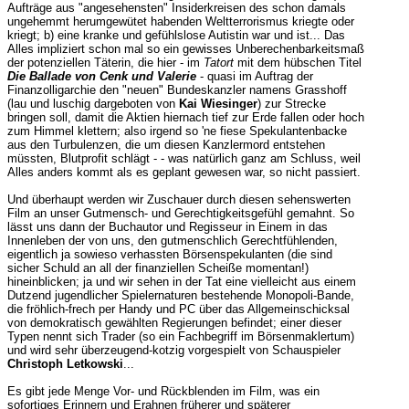
Aufträge aus "angesehensten" Insiderkreisen des schon damals
ungehemmt herumgewütet habenden Weltterrorismus kriegte oder
kriegt; b) eine kranke und gefühlslose Autistin war und ist... Das
Alles impliziert schon mal so ein gewisses Unberechenbarkeitsmaß
der potenziellen Täterin, die hier - im
Tatort
mit dem hübschen Titel
Die Ballade von Cenk und Valerie
- quasi im Auftrag der
Finanzolligarchie den "neuen" Bundeskanzler namens Grasshoff
(lau und luschig dargeboten von
Kai Wiesinger
) zur Strecke
bringen soll, damit die Aktien hiernach tief zur Erde fallen oder hoch
zum Himmel klettern; also irgend so 'ne fiese Spekulantenbacke
aus den Turbulenzen, die um diesen Kanzlermord entstehen
müssten, Blutprofit schlägt - - was natürlich ganz am Schluss, weil
Alles anders kommt als es geplant gewesen war, so nicht passiert.
Und überhaupt werden wir Zuschauer durch diesen sehenswerten
Film an unser Gutmensch- und Gerechtigkeitsgefühl gemahnt. So
lässt uns dann der Buchautor und Regisseur in Einem in das
Innenleben der von uns, den gutmenschlich Gerechtfühlenden,
eigentlich ja sowieso verhassten Börsenspekulanten (die sind
sicher Schuld an all der finanziellen Scheiße momentan!)
hineinblicken; ja und wir sehen in der Tat eine vielleicht aus einem
Dutzend jugendlicher Spielernaturen bestehende Monopoli-Bande,
die fröhlich-frech per Handy und PC über das Allgemeinschicksal
von demokratisch gewählten Regierungen befindet; einer dieser
Typen nennt sich Trader (so ein Fachbegriff im Börsenmaklertum)
und wird sehr überzeugend-kotzig vorgespielt von Schauspieler
Christoph Letkowski
...
Es gibt jede Menge Vor- und Rückblenden im Film, was ein
sofortiges Erinnern und Erahnen früherer und späterer