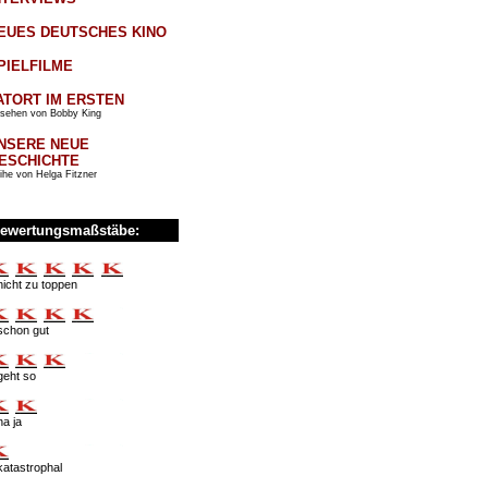
EUES DEUTSCHES KINO
PIELFILME
ATORT IM ERSTEN
sehen von Bobby King
NSERE NEUE
ESCHICHTE
ihe von Helga Fitzner
ewertungsmaßstäbe:
nicht zu toppen
schon gut
geht so
na ja
katastrophal