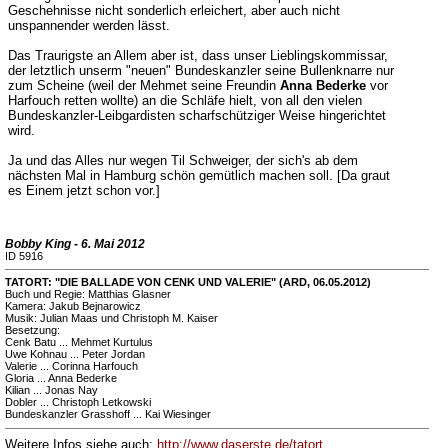
Geschehnisse nicht sonderlich erleichert, aber auch nicht
unspannender werden lässt.
Das Traurigste an Allem aber ist, dass unser Lieblingskommissar,
der letztlich unserm "neuen" Bundeskanzler seine Bullenknarre nur
zum Scheine (weil der Mehmet seine Freundin
Anna Bederke
vor
Harfouch retten wollte) an die Schläfe hielt, von all den vielen
Bundeskanzler-Leibgardisten scharfschütziger Weise hingerichtet
wird.
Ja und das Alles nur wegen Til Schweiger, der sich's ab dem
nächsten Mal in Hamburg schön gemütlich machen soll. [Da graut
es Einem jetzt schon vor.]
Bobby King - 6. Mai 2012
ID 5916
TATORT: "DIE BALLADE VON CENK UND VALERIE" (ARD, 06.05.2012)
Buch und Regie: Matthias Glasner
Kamera: Jakub Bejnarowicz
Musik: Julian Maas und Christoph M. Kaiser
Besetzung:
Cenk Batu ... Mehmet Kurtulus
Uwe Kohnau ... Peter Jordan
Valerie ... Corinna Harfouch
Gloria ... Anna Bederke
Kilian ... Jonas Nay
Dobler ... Christoph Letkowski
Bundeskanzler Grasshoff ... Kai Wiesinger
Weitere Infos siehe auch:
http://www.daserste.de/tatort