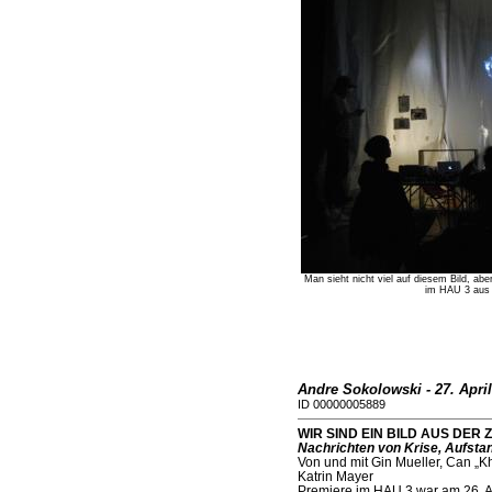
Man sieht nicht viel auf diesem Bild, ab
im HAU 3 aus 
Andre Sokolowski - 27. April
ID 00000005889
WIR SIND EIN BILD AUS DER Z
Nachrichten von Krise, Aufst
Von und mit Gin Mueller, Can „K
Katrin Mayer
Premiere im HAU 3 war am 26. A