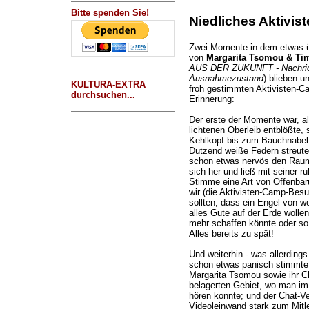
Bitte spenden Sie!
Niedliches Aktivi
Zwei Momente in dem etwas ü
von
Margarita Tsomou & Tim
AUS DER ZUKUNFT - Nachrich
Ausnahmezustand
) blieben u
KULTURA-EXTRA
froh gestimmten Aktivisten-C
durchsuchen...
Erinnerung:
Der erste der Momente war, a
lichtenen Oberleib entblößte,
Kehlkopf bis zum Bauchnabel 
Dutzend weiße Federn streute.
schon etwas nervös den Rau
sich her und ließ mit seiner ru
Stimme eine Art von Offenbar
wir (die Aktivisten-Camp-Besu
sollten, dass ein Engel von w
alles Gute auf der Erde wolle
mehr schaffen könnte oder so 
Alles bereits zu spät!
Und weiterhin - was allerding
schon etwas panisch stimmte o
Margarita Tsomou sowie ihr Ch
belagerten Gebiet, wo man im
hören konnte; und der Chat-Ve
Videoleinwand stark zum Mitle