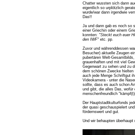
Chatter wussten sich dann auc
eigentlich so urplötzlich ger
wurde/war dann irgendwie verm
Das!!
Ja und dann gab es noch so s
einer Griechin oder einem Gri
konnten:
"Steckt euch euer Hi
den IWF"
etc. pp.
Zuvor und währenddessen ware
Besucher) aktuelle Zeugen ein
pubertären Welt-Gesamtbilds
grauenhaften und mit viel Gew
Gegenwart zu sehen und zu de
dem schönen Zwecke hielten u
auch jede Menge Schriftgut ih
Videokamera - unter die Nas
sollte, dass es auch schon And
und gibt, die alles Das, wofür 
menschenfreundlich "kämpf(t)e
Der Hauptstadtkulturfonds jed
der quasi geschauspielert und 
fördernswert und gut.
Und wir behaupten überhaupt 