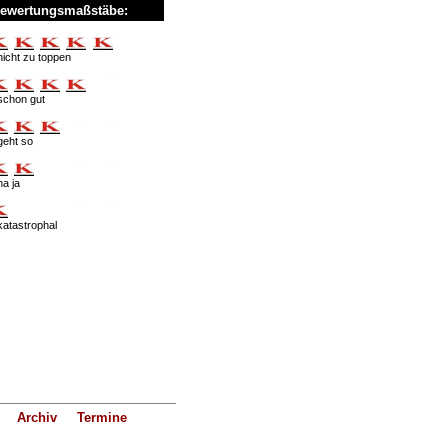
ewertungsmaßstäbe:
nicht zu toppen
schon gut
geht so
na ja
katastrophal
Archiv
Termine