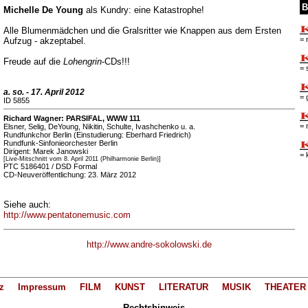
B
Michelle De Young
als Kundry: eine Katastrophe!
Alle Blumenmädchen und die Gralsritter wie Knappen aus dem Ersten
= 
Aufzug - akzeptabel.
Freude auf die
Lohengrin
-CDs!!!
= 
a. so. - 17. April 2012
= 
ID 5855
Richard Wagner: PARSIFAL, WWW 111
= 
Elsner, Selig, DeYoung, Nikitin, Schulte, Ivashchenko u. a.
Rundfunkchor Berlin (Einstudierung: Eberhard Friedrich)
Rundfunk-Sinfonieorchester Berlin
Dirigent: Marek Janowski
= 
[Live-Mitschnitt vom 8. April 2011 (Philharmonie Berlin)]
PTC 5186401 / DSD Formal
CD-Neuveröffentlichung: 23. März 2012
Siehe auch:
http://www.pentatonemusic.com
http://www.andre-sokolowski.de
z
Impressum
FILM
KUNST
LITERATUR
MUSIK
THEATER
Rechtshinweis