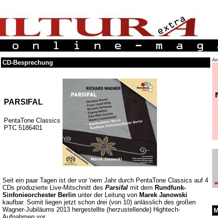
An
CD-Besprechung
PARSIFAL
PentaTone Classics
PTC 5186401
Seit ein paar Tagen ist der vor 'nem Jahr durch PentaTone Classics auf 4
CDs produzierte Live-Mitschnitt des
Parsifal
mit dem
Rundfunk-
Sinfonieorchester Berlin
unter der Leitung von
Marek Janowski
kaufbar. Somit liegen jetzt schon drei (von 10) anlässlich des großen
Wagner-Jubiläums 2013 hergestellte (herzustellende) Hightech-
M
Aufnahmen vor...