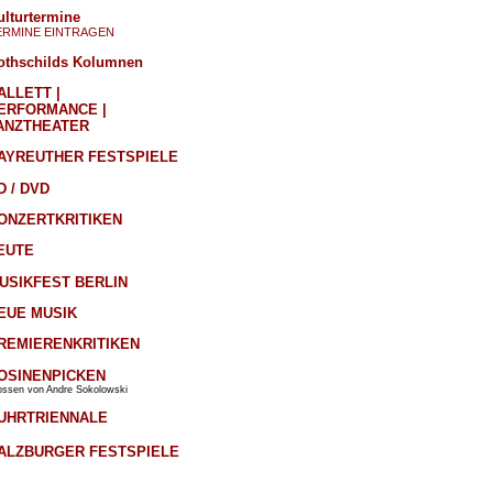
ulturtermine
ERMINE EINTRAGEN
othschilds Kolumnen
ALLETT |
ERFORMANCE |
ANZTHEATER
AYREUTHER FESTSPIELE
D / DVD
ONZERTKRITIKEN
EUTE
USIKFEST BERLIN
EUE MUSIK
REMIERENKRITIKEN
OSINENPICKEN
ossen von Andre Sokolowski
UHRTRIENNALE
ALZBURGER FESTSPIELE