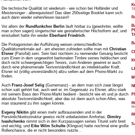
K
Die technische Qualität ist wiederum - wie schon bei
Holländer
und
T
Meistersinger
- allerequisitest! Das über 250seitige Booklet kann sich
R
auch dann wieder sehen/lesen lassen!!
B
Vor allem der
Rundfunkchor Berlin
läuft hörbar zu (gewohnter, wollte
P
man schon sagen) singerischer wie gestalterischer Höchstform auf; und
T
einstudiert hatte ihn wieder
Eberhard Friedrich
.
B
Die Protagonisten der Aufführung weisen unterschiedliche
Qualitätsmerkmale auf - am ehesten zufrieden sollte man mit
Christian
C
Elsner
(Parsifal) sein. Sein fast nüchtern zu nennender Gesang besticht
zum Einen in dem ungewohnt baritonalen Timbre seines heldischen und
K
doch nicht schwergewichtigen Tenors, zum Anderen gewinnt er auch
durch eine phänomenale Textverständlichkeit an intellektueller Kraft.
L
Elsner ist (völlig unverständlich) allzu selten auf dem Phono-Markt zu
finden.
M
Auch
Franz-Josef Selig
(Gurnemanz) - an dem man sich zwar längst
N
schon satt gehört hat, auch weil er, im Gegensatz zu Elsner, allzu stark
mit seinem Bass den Phono-Markt bedient - besticht wie eh und je durch
P
absolute Textverständlichkeit; aber das ist dann auch schon Alles, was
R
man staunend zu ihm sagen könnte.
Gl
Evgeny Nikitin
gibt einen mehr aufbrausenden und in der
R
Persönlichkeitsstruktur gewiss nicht unbelasteten Amfortas;
Dimitry
Ivashchenko
nimmt sich in den Kurzpassagen seines Titurel sehr breit
S
und wichtig; und
Eike Wilm Schulte
(Klingsor) hatte nochmal eine große
Rollenchance, die er nicht besonders nutzte...