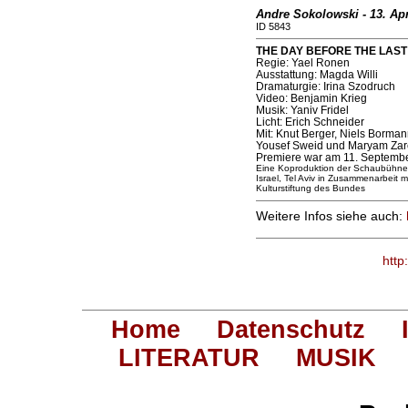
Andre Sokolowski - 13. Apr
ID 5843
THE DAY BEFORE THE LAST DA
Regie: Yael Ronen
Ausstattung: Magda Willi
Dramaturgie: Irina Szodruch
Video: Benjamin Krieg
Musik: Yaniv Fridel
Licht: Erich Schneider
Mit: Knut Berger, Niels Borman
Yousef Sweid und Maryam Za
Premiere war am 11. Septemb
Eine Koproduktion der Schaubühne 
Israel, Tel Aviv in Zusammenarbeit
Kulturstiftung des Bundes
Weitere Infos siehe auch:
http
Home
Datenschutz
LITERATUR
MUSIK