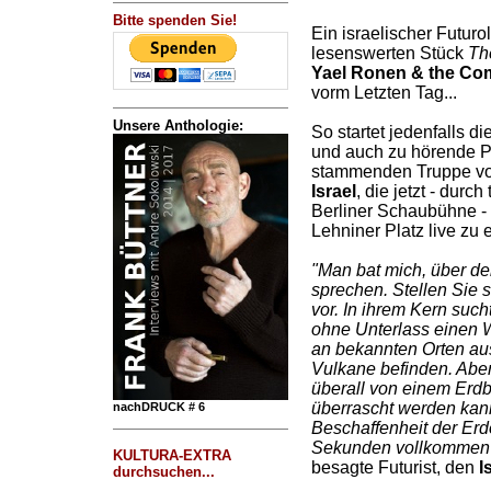
Bitte spenden Sie!
Ein israelischer Futuro
lesenswerten Stück
Th
Yael Ronen & the C
vorm Letzten Tag...
Unsere Anthologie:
So startet jedenfalls d
und auch zu hörende P
stammenden Truppe 
Israel
, die jetzt - durc
Berliner Schaubühne - 
Lehniner Platz live zu 
"Man bat mich, über de
sprechen. Stellen Sie 
vor. In ihrem Kern suc
ohne Unterlass einen 
an bekannten Orten au
Vulkane befinden. Abe
überall von einem Erd
überrascht werden kann
nachDRUCK # 6
Beschaffenheit der Erd
Sekunden vollkommen 
KULTURA-EXTRA
besagte Futurist, den
I
durchsuchen...