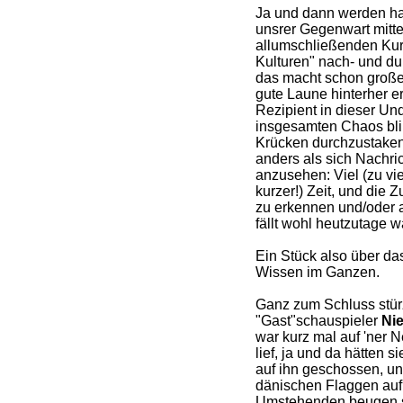
Ja und dann werden ha
unsrer Gegenwart mitte
allumschließenden Kur
Kulturen" nach- und d
das macht schon große
gute Laune hinterher e
Rezipient in dieser Und
insgesamten Chaos bli
Krücken durchzustaken a
anders als sich Nachri
anzusehen: Viel (zu viel
kurzer!) Zeit, und di
zu erkennen und/oder a
fällt wohl heutzutage w
Ein Stück also über da
Wissen im Ganzen.
Ganz zum Schluss stü
"Gast"schauspieler
Ni
war kurz mal auf 'ner
lief, ja und da hätten s
auf ihn geschossen, un
dänischen Flaggen auf 
Umstehenden beugen s