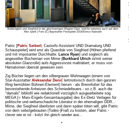
Waldvöglein und
Siegfried
in der gleichnamigen Wagner-Oper, welche teilweise auch auf dem
Alex spielt | Foto (C) Bayreuther Festspiele 2014/Enrico Nawrath
Patric [
Patric Seibert
, Castorfs Assistent UND Dramaturg UND
Schauspieler] wird erst als Quasibär von Siegfried (Höhen pfeifend
und mit imposanter Durchhalte:
Lance Ryan
) und sogleich als
angeseilter Büchernarr von Mime (
Burkhard Ulrich
in/mit seiner
absoluten Glanzrolle) aufs Aggressivste malträtiert; er muss von
Hämatomen übersät gewesen sein.
Zig Bücher liegen um den silbergrauen Wohnwagen (einem von
Star-Ausstatter
Aleksandar Denić
leitmotivisch durch den ganzen
Ring
bemühten Bühnen-Element) herum - als Brennfutter für das
bevorstehende Anheizen des Schmiedefeuers - so z.B. auch die
"damals" bibliofil wie redaktionell vorzüglich ausgearbeitete sog.
MEGA [= Marx-Engels-Gesamtausgabe] des Ex-Dietz Verlages für
politische und weltanschauliche Literatur in der ehemaligen DDR...
Mime, der Siegfried überlisten und dann später töten will, gibt Patric
von dem sebstgebrauten (Todes-)Fraß zu kosten, aber Patric -
clever wie er ist - kotzt ihn gleich wieder aus...
*