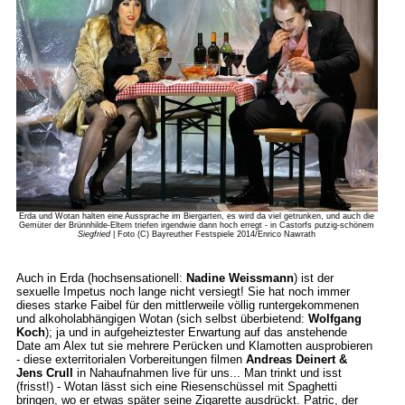
Erda und Wotan halten eine Aussprache im Biergarten, es wird da viel getrunken, und auch die
Gemüter der Brünnhilde-Eltern triefen irgendwie dann hoch erregt - in Castorfs putzig-schönem
Siegfried
| Foto (C) Bayreuther Festspiele 2014/Enrico Nawrath
Auch in Erda (hochsensationell:
Nadine Weissmann
) ist der
sexuelle Impetus noch lange nicht versiegt! Sie hat noch immer
dieses starke Faibel für den mittlerweile völlig runtergekommenen
und alkoholabhängigen Wotan (sich selbst überbietend:
Wolfgang
Koch
); ja und in aufgeheiztester Erwartung auf das anstehende
Date am Alex tut sie mehrere Perücken und Klamotten ausprobieren
- diese exterritorialen Vorbereitungen filmen
Andreas Deinert &
Jens Crull
in Nahaufnahmen live für uns... Man trinkt und isst
(frisst!) - Wotan lässt sich eine Riesenschüssel mit Spaghetti
bringen, wo er etwas später seine Zigarette ausdrückt. Patric, der