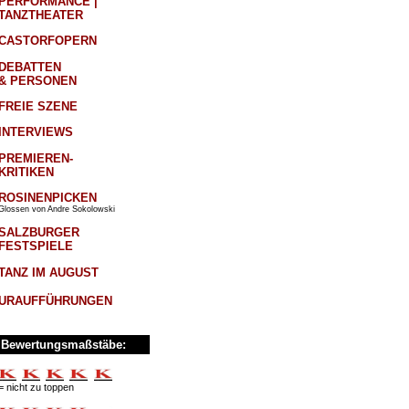
PERFORMANCE |
TANZTHEATER
CASTORFOPERN
DEBATTEN
& PERSONEN
FREIE SZENE
INTERVIEWS
PREMIEREN-
KRITIKEN
ROSINENPICKEN
Glossen von Andre Sokolowski
SALZBURGER
FESTSPIELE
TANZ IM AUGUST
URAUFFÜHRUNGEN
Bewertungsmaßstäbe:
= nicht zu toppen