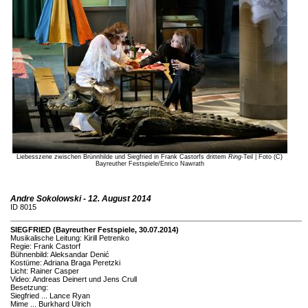
Liebesszene zwischen Brünnhilde und Siegfried in Frank Castorfs drittem
Ring
-Teil | Foto (C)
Bayreuther Festspiele/Enrico Nawrath
Andre Sokolowski - 12. August 2014
ID 8015
SIEGFRIED (Bayreuther Festspiele, 30.07.2014)
Musikalische Leitung: Kirill Petrenko
Regie: Frank Castorf
Bühnenbild: Aleksandar Denić
Kostüme: Adriana Braga Peretzki
Licht: Rainer Casper
Video: Andreas Deinert und Jens Crull
Besetzung:
Siegfried ... Lance Ryan
Mime ... Burkhard Ulrich