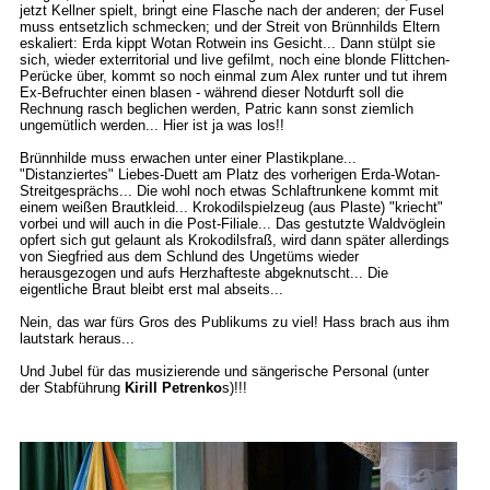
jetzt Kellner spielt, bringt eine Flasche nach der anderen; der Fusel
muss entsetzlich schmecken; und der Streit von Brünnhilds Eltern
eskaliert: Erda kippt Wotan Rotwein ins Gesicht... Dann stülpt sie
sich, wieder exterritorial und live gefilmt, noch eine blonde Flittchen-
Perücke über, kommt so noch einmal zum Alex runter und tut ihrem
Ex-Befruchter einen blasen - während dieser Notdurft soll die
Rechnung rasch beglichen werden, Patric kann sonst ziemlich
ungemütlich werden... Hier ist ja was los!!
Brünnhilde muss erwachen unter einer Plastikplane...
"Distanziertes" Liebes-Duett am Platz des vorherigen Erda-Wotan-
Streitgesprächs... Die wohl noch etwas Schlaftrunkene kommt mit
einem weißen Brautkleid... Krokodilspielzeug (aus Plaste) "kriecht"
vorbei und will auch in die Post-Filiale... Das gestutzte Waldvöglein
opfert sich gut gelaunt als Krokodilsfraß, wird dann später allerdings
von Siegfried aus dem Schlund des Ungetüms wieder
herausgezogen und aufs Herzhafteste abgeknutscht... Die
eigentliche Braut bleibt erst mal abseits...
Nein, das war fürs Gros des Publikums zu viel! Hass brach aus ihm
lautstark heraus...
Und Jubel für das musizierende und sängerische Personal (unter
der Stabführung
Kirill Petrenko
s)!!!