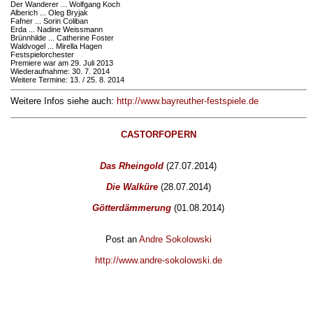
Der Wanderer ... Wolfgang Koch
Alberich ... Oleg Bryjak
Fafner ... Sorin Coliban
Erda ... Nadine Weissmann
Brünnhilde ... Catherine Foster
Waldvogel ... Mirella Hagen
Festspielorchester
Premiere war am 29. Juli 2013
Wiederaufnahme: 30. 7. 2014
Weitere Termine: 13. / 25. 8. 2014
Weitere Infos siehe auch:
http://www.bayreuther-festspiele.de
CASTORFOPERN
Das Rheingold
(27.07.2014)
Die Walküre
(28.07.2014)
Götterdämmerung
(01.08.2014)
Post an
Andre Sokolowski
http://www.andre-sokolowski.de