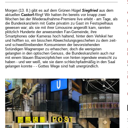
Morgen (13. 8.) gibt es auf dem Grünen Hügel
Siegfried
aus dem
aktuellen
Castorf
-
Ring
! Wir hatten ihn bereits vor knapp zwei
Wochen bei der Wiederaufnahme-Premiere live erlebt - am Tage, als
die Bundeskanzlerin mit Gatte privatim zu Gast im Festspielhaus
gewesen war; als sie mit ihrer Limousine angerollt kam, rannten
plötzlich Hunderte der anwesenden Fan-Gemeinde, ihre
Smartphones oder Kameras hoch haltend, hinter dem Vehikel her
und hofften so, ein bisschen Abwechslungsgeschehen zu dem zeit-
und schweißtreibenden Konsumieren der bevorstehenden
5stündigen Wagneroper zu erhaschen; doch die wenigsten
gelangten in den optischen Genuss, die Bundeskanzlerin auch nur
mit einem blauen Blazerzipfelchen von hinten irgendwie erwischt zu
haben - und wer weiß, wie sie dann schleichpfadmäßig in den Saal
gelangen konnte - - Gottes Wege sind halt unergründlich.