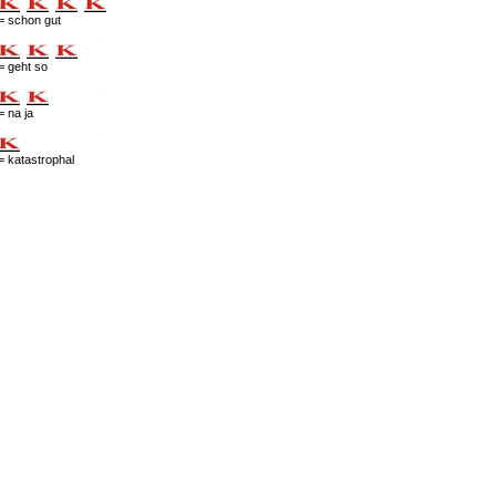
= schon gut
= geht so
= na ja
= katastrophal