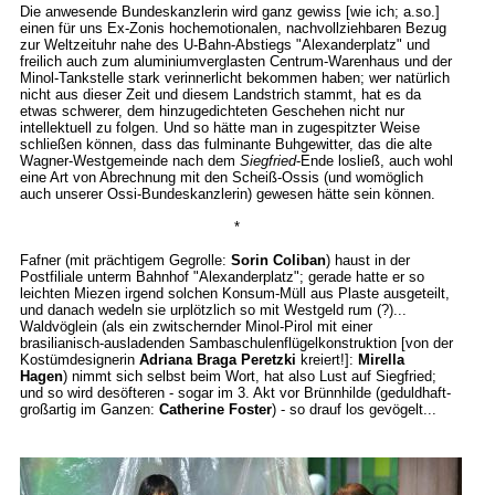
Die anwesende Bundeskanzlerin wird ganz gewiss [wie ich; a.so.]
einen für uns Ex-Zonis hochemotionalen, nachvollziehbaren Bezug
zur Weltzeituhr nahe des U-Bahn-Abstiegs "Alexanderplatz" und
freilich auch zum aluminiumverglasten Centrum-Warenhaus und der
Minol-Tankstelle stark verinnerlicht bekommen haben; wer natürlich
nicht aus dieser Zeit und diesem Landstrich stammt, hat es da
etwas schwerer, dem hinzugedichteten Geschehen nicht nur
intellektuell zu folgen. Und so hätte man in zugespitzter Weise
schließen können, dass das fulminante Buhgewitter, das die alte
Wagner-Westgemeinde nach dem
Siegfried
-Ende losließ, auch wohl
eine Art von Abrechnung mit den Scheiß-Ossis (und womöglich
auch unserer Ossi-Bundeskanzlerin) gewesen hätte sein können.
*
Fafner (mit prächtigem Gegrolle:
Sorin Coliban
) haust in der
Postfiliale unterm Bahnhof "Alexanderplatz"; gerade hatte er so
leichten Miezen irgend solchen Konsum-Müll aus Plaste ausgeteilt,
und danach wedeln sie urplötzlich so mit Westgeld rum (?)...
Waldvöglein (als ein zwitschernder Minol-Pirol mit einer
brasilianisch-ausladenden Sambaschulenflügelkonstruktion [von der
Kostümdesignerin
Adriana Braga Peretzki
kreiert!]:
Mirella
Hagen
) nimmt sich selbst beim Wort, hat also Lust auf Siegfried;
und so wird desöfteren - sogar im 3. Akt vor Brünnhilde (geduldhaft-
großartig im Ganzen:
Catherine Foster
) - so drauf los gevögelt...