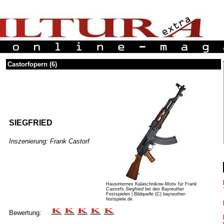
Castorfopern (6)
SIEGFRIED
Inszenierung: Frank Castorf
Hausinternes Kalaschnikow-Motiv für Frank
Castorfs
Siegfried
bei den Bayreuther
Festspielen | Bildquelle (C) bayreuther-
festspiele.de
Bewertung: