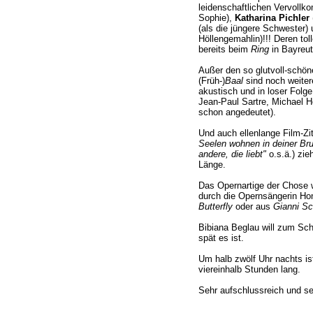
leidenschaftlichen Vervoll
Sophie),
Katharina Pichler
(als die jüngere Schwester)
Höllengemahlin)!!! Deren to
bereits beim
Ring
in Bayreu
Außer den so glutvoll-schö
(Früh-)
Baal
sind noch weitere
akustisch und in loser Folg
Jean-Paul Sartre, Michael H
schon angedeutet).
Und auch ellenlange Film-Zi
Seelen wohnen in deiner Brust
andere, die liebt"
o.s.ä.) zie
Länge.
Das Opernartige der Chose 
durch die Opernsängerin Hon
Butterfly
oder aus
Gianni Sc
Bibiana Beglau will zum Sc
spät es ist.
Um halb zwölf Uhr nachts is
viereinhalb Stunden lang.
Sehr aufschlussreich und s