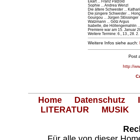
Ekart ... Franz Pätzold
Sophie ... Andrea Wenzl
Die ältere Schwester ... Kathar
Die jüngere Schwester ... Hon
Gourgou ... Jürgen Stössinger
Watzmann ... Götz Argus
Isabelle, die Höllengemahlin .
Premiere war am 15. Januar 2
Weitere Termine: 6., 13., 28. 2
Weitere Infos siehe auch:
Post 
http://w
C
Home
Datenschutz
LITERATUR
MUSIK
Rec
Für alle von dieser Hom