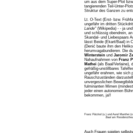
um aus dem Super-Plot bzw.
tangierenden Teil-Unter-Plo
Struktur des Ganzen zu ent
Lt. O-Text (Erst- bzw. Frühf
ungefähr im dritten Stückdri
Lande"
(Wikipedia) - - ja und
und schlüssig obendrein, an
Skandal- und Liebespaars A
lässt Beide (Ekart/Baal) in
(Denić baute ihm den Heliko
herumvagabundieren. Die d
Winterstein
und
Jaromir Z
Nahaufnahmen von
Franz P
Mathei
(als Baal/Verlaine), d
gefräßig-unstillbares Tafelfe
ungefähr erahnen, wie sich
Rauschzuständen darzustellen
unvergesslichen Bewegtbilde
fulminanten Mimen (mindest
jeder einen autonomen Bühn
bekommen, ja!!
Franz Pätzlod (u.) und Aurel Manthei (o
Baal
am Residenztheat
Auch Frauen spielen selbstv