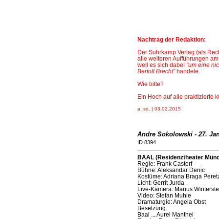
Nachtrag der Redaktion:
Der Suhrkamp Verlag (als Rechte
alle weiteren Aufführungen am
weil es sich dabei
"um eine nic
Bertolt Brecht"
handele.
Wie bitte?
Ein Hoch auf alle praktizierte 
a. so. | 03.02.2015
Andre Sokolowski - 27. Ja
ID 8394
BAAL (Residenztheater Münc
Regie: Frank Castorf
Bühne: Aleksandar Denic
Kostüme: Adriana Braga Peretz
Licht: Gerrit Jurda
Live-Kamera: Marius Winterste
Video: Stefan Muhle
Dramaturgie: Angela Obst
Besetzung:
Baal ... Aurel Manthei