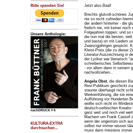
Bitte spenden Sie!
Jetzt also
Baal
!
Brechts glutvoll-schönes Ju
nie so recht zufrieden hierm
der andern hinterher - die g
freilich nie, mit keiner noc
Folgejahren toppen; und so 
Unsere Anthologie:
die nun mal die besten, weil
und basta) ist mit Liedern
Zwanzigjährigen gespickt. Ku
Kleist-Preis (die zu dieser 
Literatur-Auszeichnung in d
der Lyriker war literarisch 
schreiberisches Selbstbewus
- vor allem dann in seinem 
nachvollziehen...
Angela Obst
, die diesen
Ba
Resi-Publikum geschickt zu
staunte überhaupt nicht schl
Werkeinführung, die sie ein
Aufführung vor Hunderten B
wollte sich nicht im Mindest
deutsch-serbischen Kreativ
nachDRUCK # 6
ganz weit und noch viel wei
Machern um Frank Castorf i
wenn der ungestüm sich aus
KULTURA-EXTRA
selbst nur immer wissen täte
durchsuchen...
muss dann meistens immer "