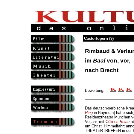
Castorfopern (9)
Rimbaud & Verlai
im
Baal
von, vor,
nach Brecht
Bewertung:
Das deutsch-serbische Kre
Ring
in Bayreuth] hatte sich
Residenztheater München vo
Vorjahr, mit
Célines
Reise
ab
um Christi Himmelfahrt anno
THEATERTREFFEN in der Haup