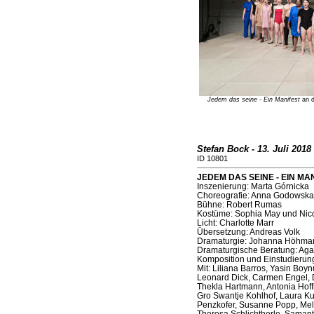
Jedem das seine - Ein Manifest
an d
Stefan Bock - 13. Juli 2018
ID 10801
JEDEM DAS SEINE - EIN MAN
Inszenierung: Marta Górnicka
Choreografie: Anna Godowska
Bühne: Robert Rumas
Kostüme: Sophia May und Nic
Licht: Charlotte Marr
Übersetzung: Andreas Volk
Dramaturgie: Johanna Höhma
Dramaturgische Beratung: Aga
Komposition und Einstudierun
Mit: Liliana Barros, Yasin Boy
Leonard Dick, Carmen Engel, 
Thekla Hartmann, Antonia Hoff
Gro Swantje Kohlhof, Laura Ku
Penzkofer, Susanne Popp, Mela
Theresa Schlichtherle, Samant