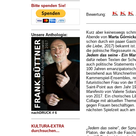
Bitte spenden Sie!
Bewertung:
Kurz aber keineswegs schmer
Unsere Anthologie:
Abende von
Marta Górnick
schon durch ein paaer Gasts
die Liebe
, 2017) bekannt is
die polnische Regisseurin nu
Jedem das seine - Ein Man
dafür neben Texten der Sch
auch politische Statements 
100 Jahren emanzipatorisch
bestehend aus MünchnerInn
Kammerspiel-Ensembles, rez
futuristischen Frau
von der f
Saint-Point aus dem Jahr 19
Manifesto
von Valerie Sola
von 2017. Ein chorisches Libr
Collage mit aktuellen Them
gegen Frauen beschäftigen. 
nächsten Spielzeit auch am
nachDRUCK # 6
KULTURA-EXTRA
„Jedem das seine“
, der Spr
durchsuchen...
Platon, der durch die Fasch