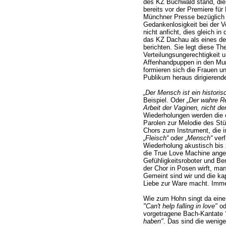
des KZ Buchwald stand, dien
bereits vor der Premiere für
Münchner Presse bezüglich 
Gedankenlosigkeit bei der 
nicht anficht, dies gleich i
das KZ Dachau als eines der
berichten. Sie legt diese T
Verteilungsungerechtigkeit 
Affenhandpuppen in den Mun
formieren sich die Frauen u
Publikum heraus dirigierend
„Der Mensch ist ein historis
Beispiel. Oder
„Der wahre R
Arbeit der Vaginen, nicht de
Wiederholungen werden die 
Parolen zur Melodie des Stü
Chors zum Instrument, die i
„Fleisch“
oder
„Mensch“
verf
Wiederholung akustisch bis 
die True Love Machine angeb
Gefühligkeitsroboter und Ben
der Chor in Posen wirft, mar
Gemeint sind wir und die ka
Liebe zur Ware macht. Immer
Wie zum Hohn singt da eine 
"Can't help falling in love"
od
vorgetragene Bach-Kantate
haben"
. Das sind die weni